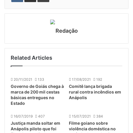
Redação
Related Articles
20/11/2021
133
17/08/2021
192
Governo de Goiás chega à
Comitê lança brigada
marca de 200 mil cestas
rural contra incêndios em
básicas entregues no
Anápolis
Estado
16/07/2019
407
15/07/2021
384
Justiça manda soltar em
Filme goiano sobre
Anápolis piloto que foi
violência doméstica no