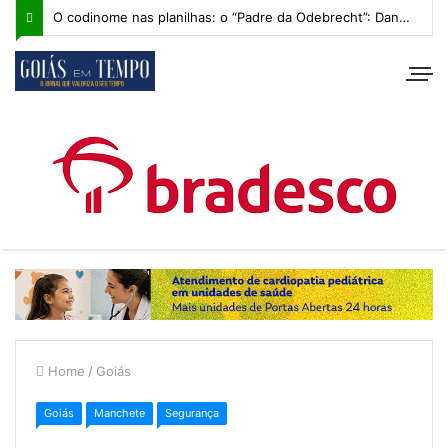
O codinome nas planilhas: o “Padre da Odebrecht”: Daniel Vilela e os bastidores de 2014
Home
/
Goiás
Goiás
Manchete
Segurança