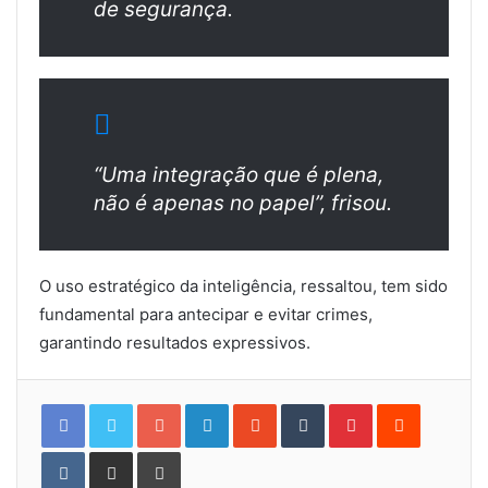
de segurança.
“Uma integração que é plena,
não é apenas no papel”, frisou.
O uso estratégico da inteligência, ressaltou, tem sido
fundamental para antecipar e evitar crimes,
garantindo resultados expressivos.
Google+
LinkedIn
StumbleUpon
Tumblr
Pinterest
Reddit
VKontakte
Share
Print
via
Email