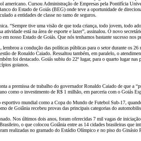
ol americano. Cursou Administração de Empresas pela Pontifícia Unive
Banco do Estado de Goiás (BEG) onde teve a oportunidade de direcionar 
lado a entidades de classe no ramo de seguros.
ica. “Sempre tive uma visão de que toda criança, todo jovem, todo adole
a atividade está na área de esporte e lazer”, assinalou. O novo secret
lho em nosso Estado de Goiás. Que nós tenhamos bastante sucesso nos p
a, lembrou a condução das políticas públicas para o setor durante os 26 
na gestão de Ronaldo Caiado. Ressaltou também, em paralelo, o atendime
ém foi destacado. Goiás subiu do 22º lugar, para o quarto lugar nas p
cípios goianos.
onta a premissa de trabalho do governador Ronaldo Caiado de que a “pr
goiano como o investimento de R$ 1 milhão, em parceria com o Goiás Es
io esportivo mundial como a Copa do Mundo de Futebol Sub-17, quando 
o de Goiânia recebeu provas das principais categorias do automobili
onado. Nos últimos dois anos, foram oferecidas 7 mil vagas de iniciaçã
sileiro, o que colocou Goiânia entre as 14 cidades brasileiras que inte
 foram realizadas no gramado do Estádio Olímpico e no piso do Ginásio