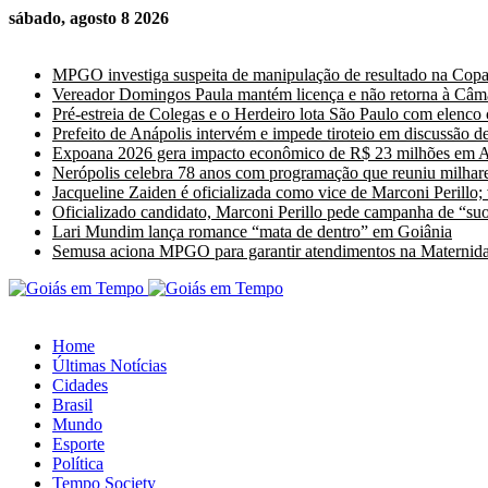
sábado, agosto 8 2026
Últimas Notícias
MPGO investiga suspeita de manipulação de resultado na Cop
Vereador Domingos Paula mantém licença e não retorna à Câm
Pré-estreia de Colegas e o Herdeiro lota São Paulo com elenco
Prefeito de Anápolis intervém e impede tiroteio em discussão de
Expoana 2026 gera impacto econômico de R$ 23 milhões em A
Nerópolis celebra 78 anos com programação que reuniu milhare
Jacqueline Zaiden é oficializada como vice de Marconi Perillo;
Oficializado candidato, Marconi Perillo pede campanha de “suor
Lari Mundim lança romance “mata de dentro” em Goiânia
Semusa aciona MPGO para garantir atendimentos na Maternida
Home
Últimas Notícias
Cidades
Brasil
Mundo
Esporte
Política
Tempo Society