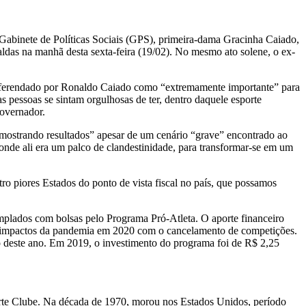
abinete de Políticas Sociais (GPS), primeira-dama Gracinha Caiado,
ldas na manhã desta sexta-feira (19/02). No mesmo ato solene, o ex-
referendado por Ronaldo Caiado como “extremamente importante” para
s pessoas se sintam orgulhosas de ter, dentro daquele esporte
governador.
“mostrando resultados” apesar de um cenário “grave” encontrado ao
onde ali era um palco de clandestinidade, para transformar-se em um
o piores Estados do ponto de vista fiscal no país, que possamos
templados com bolsas pelo Programa Pró-Atleta. O aporte financeiro
os impactos da pandemia em 2020 com o cancelamento de competições.
sto deste ano. Em 2019, o investimento do programa foi de R$ 2,25
orte Clube. Na década de 1970, morou nos Estados Unidos, período