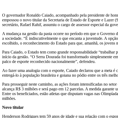
O governador Ronaldo Caiado, acompanhado pela presidente de honra
empossou o novo titular da Secretaria de Estado de Esporte e Lazer (
secretário, Rafael Rahif, assumiu o cargo de assessor especial da gove
A mudança na gestão da pasta ocorre no período em que o Governo d
a sociedade. “É indiscutivelmente o que encanta a juventude. A opção 
escolhido, o reconhecimento do Estado para que, amanhã, os jovens n
Para Caiado, o Estado tem como grande responsabilidade “trabalhar 
início da gestão. “O Serra Dourada foi transformado simplesmente em 
palco de esporte reconhecido nacionalmente”, defendeu.
Ao fazer uma analogia com o esporte, Caiado declarou que a meta é co
entregá-lo à população brasileira e goiana no pódio entre os três mel
Para prosseguir neste caminho, as ações foram intensificadas no seto
alcança R$ 3 milhões e será pago em 12 parcelas. A medida garante 
Entre os beneficiados, estão atletas que disputam vagas nas Olimpíad
milhões.
Novo titular
Henderson Rodrigues tem 59 anos de idade e sua relação com o espor