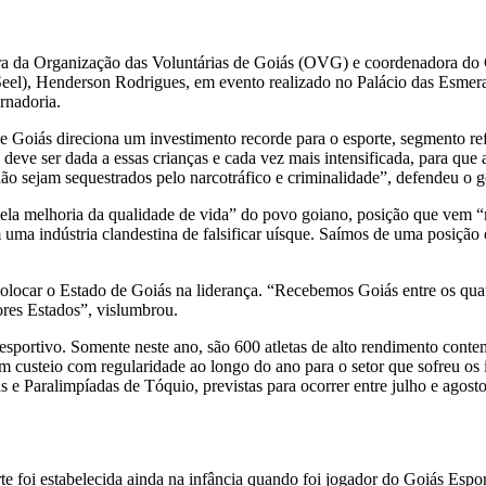
 da Organização das Voluntárias de Goiás (OVG) e coordenadora do G
Seel), Henderson Rodrigues, em evento realizado no Palácio das Esmera
rnadoria.
e Goiás direciona um investimento recorde para o esporte, segmento 
deve ser dada a essas crianças e cada vez mais intensificada, para que a
ão sejam sequestrados pelo narcotráfico e criminalidade”, defendeu o 
pela melhoria da qualidade de vida” do povo goiano, posição que vem 
uma indústria clandestina de falsificar uísque. Saímos de uma posição 
locar o Estado de Goiás na liderança. “Recebemos Goiás entre os quatr
hores Estados”, vislumbrou.
r esportivo. Somente neste ano, são 600 atletas de alto rendimento con
um custeio com regularidade ao longo do ano para o setor que sofreu 
as e Paralimpíadas de Tóquio, previstas para ocorrer entre julho e ago
te foi estabelecida ainda na infância quando foi jogador do Goiás Esp