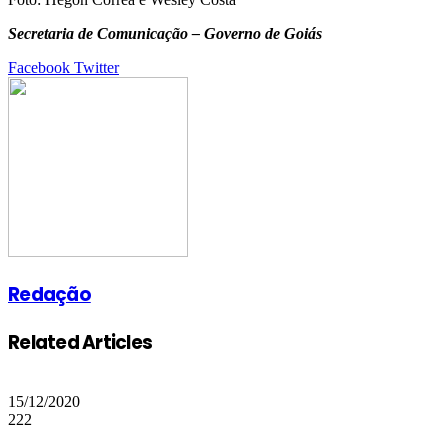
Secretaria de Comunicação – Governo de Goiás
Google+
LinkedIn
StumbleUpon
Tumblr
Pinterest
Reddit
VKontakte
Share
Print
Facebook
Twitter
via
Email
Redação
Related Articles
15/12/2020
222