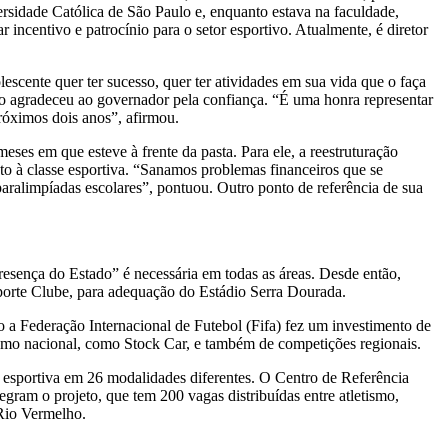
rsidade Católica de São Paulo e, enquanto estava na faculdade,
incentivo e patrocínio para o setor esportivo. Atualmente, é diretor
scente quer ter sucesso, quer ter atividades em sua vida que o faça
ário agradeceu ao governador pela confiança. “É uma honra representar
róximos dois anos”, afirmou.
meses em que esteve à frente da pasta. Para ele, a reestruturação
nto à classe esportiva. “Sanamos problemas financeiros que se
aralimpíadas escolares”, pontuou. Outro ponto de referência de sua
esença do Estado” é necessária em todas as áreas. Desde então,
porte Clube, para adequação do Estádio Serra Dourada.
a Federação Internacional de Futebol (Fifa) fez um investimento de
smo nacional, como Stock Car, e também de competições regionais.
o esportiva em 26 modalidades diferentes. O Centro de Referência
gram o projeto, que tem 200 vagas distribuídas entre atletismo,
 Rio Vermelho.