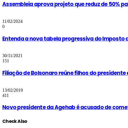
Assembleia aprova projeto que reduz de 50% pa
11/02/2024
0
Entenda a nova tabela progressiva do Imposto 
30/11/2021
151
Filiação de Bolsonaro reúne filhos do presidente
13/02/2019
411
Novo presidente da Agehab é acusado de comet
Check Also