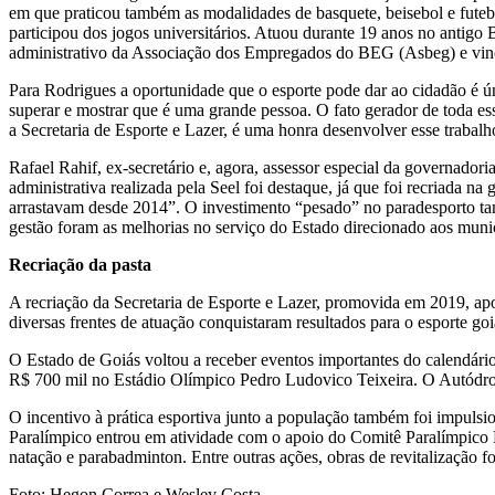
em que praticou também as modalidades de basquete, beisebol e futeb
participou dos jogos universitários. Atuou durante 19 anos no antigo 
administrativo da Associação dos Empregados do BEG (Asbeg) e vincu
Para Rodrigues a oportunidade que o esporte pode dar ao cidadão é ún
superar e mostrar que é uma grande pessoa. O fato gerador de toda ess
a Secretaria de Esporte e Lazer, é uma honra desenvolver esse traba
Rafael Rahif, ex-secretário e, agora, assessor especial da governadori
administrativa realizada pela Seel foi destaque, já que foi recriada 
arrastavam desde 2014”. O investimento “pesado” no paradesporto tamb
gestão foram as melhorias no serviço do Estado direcionado aos muni
Recriação da pasta
A recriação da Secretaria de Esporte e Lazer, promovida em 2019, ap
diversas frentes de atuação conquistaram resultados para o esporte 
O Estado de Goiás voltou a receber eventos importantes do calendár
R$ 700 mil no Estádio Olímpico Pedro Ludovico Teixeira. O Autódrom
O incentivo à prática esportiva junto a população também foi impulsi
Paralímpico entrou em atividade com o apoio do Comitê Paralímpico Bra
natação e parabadminton. Entre outras ações, obras de revitalização
Foto: Hegon Correa e Wesley Costa