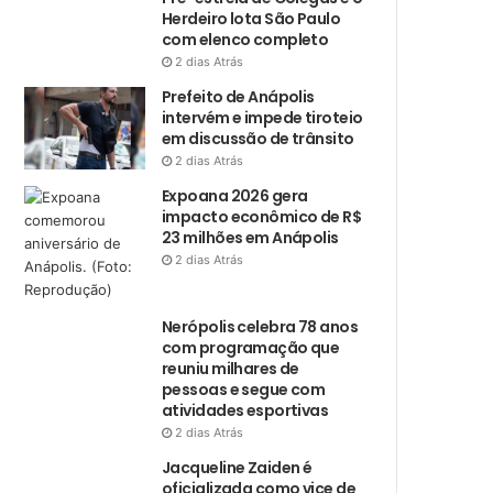
Herdeiro lota São Paulo
com elenco completo
2 dias Atrás
Prefeito de Anápolis
intervém e impede tiroteio
em discussão de trânsito
2 dias Atrás
Expoana 2026 gera
impacto econômico de R$
23 milhões em Anápolis
2 dias Atrás
Nerópolis celebra 78 anos
com programação que
reuniu milhares de
pessoas e segue com
atividades esportivas
2 dias Atrás
Jacqueline Zaiden é
oficializada como vice de