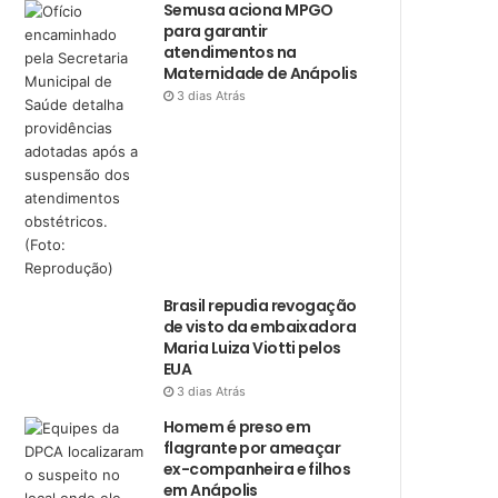
Semusa aciona MPGO
para garantir
atendimentos na
Maternidade de Anápolis
3 dias Atrás
Brasil repudia revogação
de visto da embaixadora
Maria Luiza Viotti pelos
EUA
3 dias Atrás
Homem é preso em
flagrante por ameaçar
ex-companheira e filhos
em Anápolis