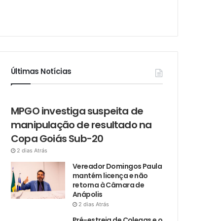
Últimas Notícias
MPGO investiga suspeita de
manipulação de resultado na
Copa Goiás Sub-20
2 dias Atrás
Vereador Domingos Paula
mantém licença e não
retorna à Câmara de
Anápolis
2 dias Atrás
Pré-estreia de Colegas e o