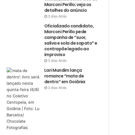
Marconi Perillo; veja os
detalhes do anúncio
3 dias Atrás
Oficializado candidato,
Marconi Perillo pede
campanha de “suor,
saliva e sola de sapato” e
contrapõe legado ao
improviso
3 dias Atrás
Lari Mundim lança
romance “mata de
dentro” em Goiânia
3 dias Atrás