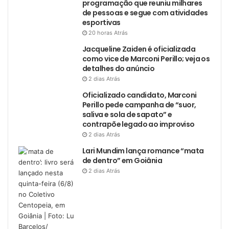
programação que reuniu milhares
de pessoas e segue com atividades
esportivas
20 horas Atrás
Jacqueline Zaiden é oficializada
como vice de Marconi Perillo; veja os
detalhes do anúncio
2 dias Atrás
Oficializado candidato, Marconi
Perillo pede campanha de “suor,
saliva e sola de sapato” e
contrapõe legado ao improviso
2 dias Atrás
Lari Mundim lança romance “mata
de dentro” em Goiânia
2 dias Atrás