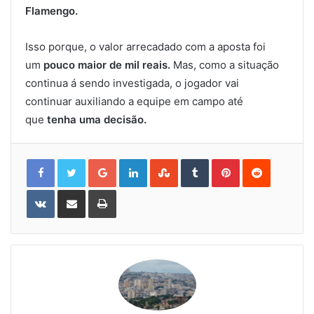
Flamengo.
Isso porque, o valor arrecadado com a aposta foi
um
pouco maior de mil reais.
Mas, como a situação
continua á sendo investigada, o jogador vai
continuar auxiliando a equipe em campo até
que
tenha uma decisão.
Google+
LinkedIn
StumbleUpon
Tumblr
Pinterest
Reddit
VKontakte
Share
Print
via
Email