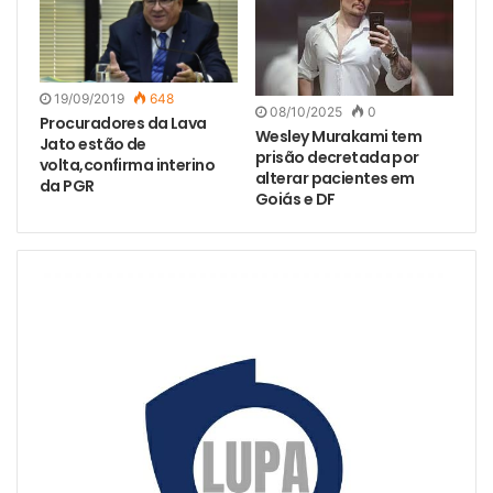
19/09/2019
648
08/10/2025
0
Procuradores da Lava
Wesley Murakami tem
Jato estão de
prisão decretada por
volta,confirma interino
alterar pacientes em
da PGR
Goiás e DF