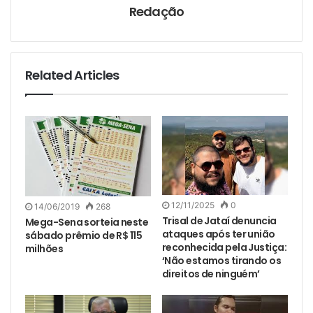
Redação
Related Articles
12/11/2025
0
14/06/2019
268
Trisal de Jataí denuncia
Mega-Sena sorteia neste
ataques após ter união
sábado prêmio de R$ 115
reconhecida pela Justiça:
milhões
‘Não estamos tirando os
direitos de ninguém’