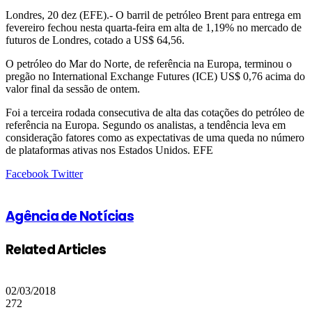
Londres, 20 dez (EFE).- O barril de petróleo Brent para entrega em
fevereiro fechou nesta quarta-feira em alta de 1,19% no mercado de
futuros de Londres, cotado a US$ 64,56.
O petróleo do Mar do Norte, de referência na Europa, terminou o
pregão no International Exchange Futures (ICE) US$ 0,76 acima do
valor final da sessão de ontem.
Foi a terceira rodada consecutiva de alta das cotações do petróleo de
referência na Europa. Segundo os analistas, a tendência leva em
consideração fatores como as expectativas de uma queda no número
de plataformas ativas nos Estados Unidos. EFE
Google+
LinkedIn
StumbleUpon
Tumblr
Pinterest
Reddit
VKontakte
Share
Print
Facebook
Twitter
via
Email
Agência de Notícias
Related Articles
02/03/2018
272