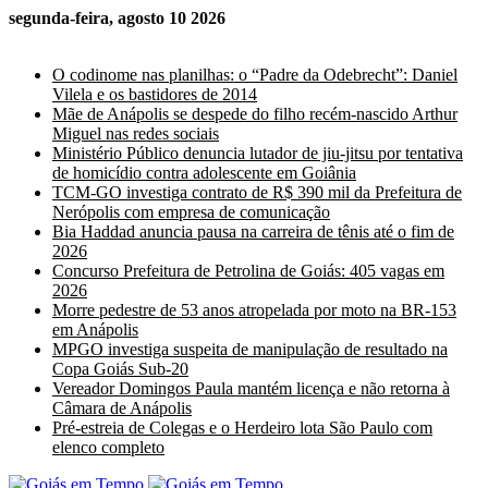
segunda-feira, agosto 10 2026
Últimas Notícias
O codinome nas planilhas: o “Padre da Odebrecht”: Daniel
Vilela e os bastidores de 2014
Mãe de Anápolis se despede do filho recém-nascido Arthur
Miguel nas redes sociais
Ministério Público denuncia lutador de jiu-jitsu por tentativa
de homicídio contra adolescente em Goiânia
TCM-GO investiga contrato de R$ 390 mil da Prefeitura de
Nerópolis com empresa de comunicação
Bia Haddad anuncia pausa na carreira de tênis até o fim de
2026
Concurso Prefeitura de Petrolina de Goiás: 405 vagas em
2026
Morre pedestre de 53 anos atropelada por moto na BR-153
em Anápolis
MPGO investiga suspeita de manipulação de resultado na
Copa Goiás Sub-20
Vereador Domingos Paula mantém licença e não retorna à
Câmara de Anápolis
Pré-estreia de Colegas e o Herdeiro lota São Paulo com
elenco completo