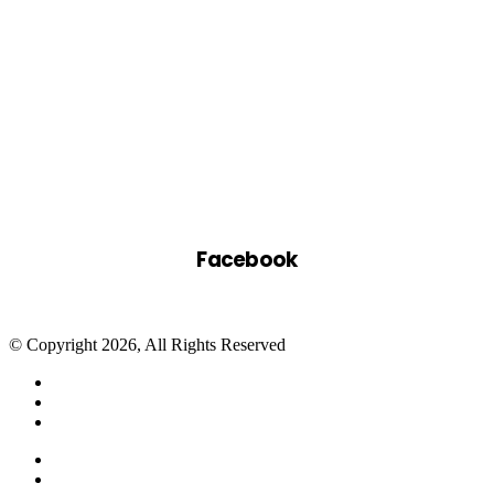
Facebook
© Copyright 2026, All Rights Reserved
Facebook
Twitter
WhatsApp
Telegram
Close