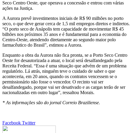
Seco Centro Oeste, que operava a concessão e entrou com várias
ações na Justiça.
A Aurora prevê investimentos iniciais de R$ 90 milhões no porto
seco, o que deve gerar cerca de 1,5 mil empregos diretos e indiretos.
“O porto seco de Anápolis tem capacidade de movimentar R$ 45
bilhões nos próximos 35 anos e é fundamental para a economia do
Centro-Oeste, atendendo diretamente ao segundo maior polo
farmacêutico do Brasil”, estimou a Aurora.
Enquanto a obra da Aurora não fica pronta, se a Porto Seco Centro
Oeste for desautorizada a atuar, o local será desalfandegado pela
Receita Federal. “Essa é uma situação que advém de um problema
regulatório. Lá atrás, ninguém teve o cuidado de saber o que
aconteceria, em 20 anos, quando os contratos vencessem se o
permissionário não fosse o vencedor. O recinto vai ser
desalfandegado, porque vai ser desativado e as cargas terão de ser
nacionalizadas em outro lugar”, ressaltou Morais.
* As informações são do jornal Correio Braziliense.
Google+
LinkedIn
StumbleUpon
Tumblr
Pinterest
Reddit
VKontakte
Share
Print
Facebook
Twitter
via