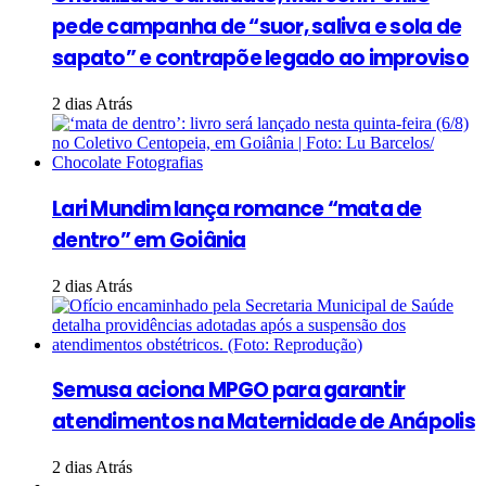
pede campanha de “suor, saliva e sola de
sapato” e contrapõe legado ao improviso
2 dias Atrás
Lari Mundim lança romance “mata de
dentro” em Goiânia
2 dias Atrás
Semusa aciona MPGO para garantir
atendimentos na Maternidade de Anápolis
2 dias Atrás