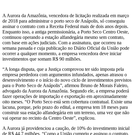
A Aurora da Amazônia, vencedora de licitação realizada em março
de 2018 para administrar o porto seco de Anápolis, só conseguiu
assinar o contrato com a Receita Federal mais de dois anos depois.
Enquanto isso, a antiga permissionária, a Porto Seco Centro Oeste,
continuou operando a estação alfandegária mesmo sem contrato,
com base em ações judiciais. Com a assinatura, que ocorreu na
semana passada e cuja publicação no Diário Oficial da União pode
ocorrer a qualquer momento, a empresa vencedora deve iniciar
investimentos que somam R$ 90 milhões.
“A longa disputa, que a Justiça comprovou ter sido imposta pela
empresa perdedora com argumentos infundados, apenas atrasou o
desenvolvimento e o início do novo ciclo de investimentos previstos
para o Porto Seco de Anápolis”, afirmou Bruno de Morais Faleiro,
advogado da Aurora da Amazônia. Segundo ele, a empresa poderá
fazer operações de importação e exportação em aproximadamente
oito meses. “O Porto Seco está sem cobertura contratual. Existe uma
lacuna, porque, pelo prazo do edital, a empresa tem 18 meses para
construir sua estação alfandegária em um terreno, uma vez que não
vai operar no recinto da Centro Oeste”, explicou.
A Aurora já providenciou a caução, de 10% do investimento inicial
de R$ 44,7 milhões. “Como a União cumpriu e assinou o contrato,