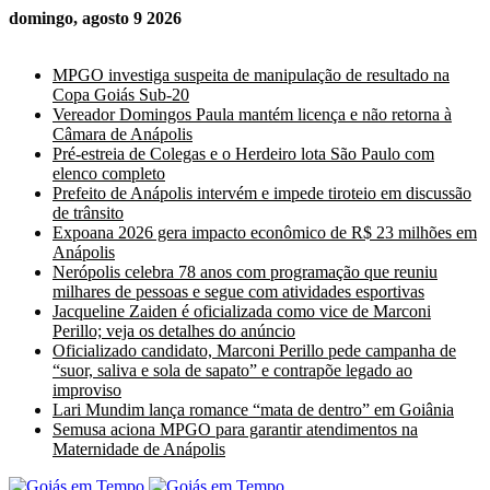
domingo, agosto 9 2026
Últimas Notícias
MPGO investiga suspeita de manipulação de resultado na
Copa Goiás Sub-20
Vereador Domingos Paula mantém licença e não retorna à
Câmara de Anápolis
Pré-estreia de Colegas e o Herdeiro lota São Paulo com
elenco completo
Prefeito de Anápolis intervém e impede tiroteio em discussão
de trânsito
Expoana 2026 gera impacto econômico de R$ 23 milhões em
Anápolis
Nerópolis celebra 78 anos com programação que reuniu
milhares de pessoas e segue com atividades esportivas
Jacqueline Zaiden é oficializada como vice de Marconi
Perillo; veja os detalhes do anúncio
Oficializado candidato, Marconi Perillo pede campanha de
“suor, saliva e sola de sapato” e contrapõe legado ao
improviso
Lari Mundim lança romance “mata de dentro” em Goiânia
Semusa aciona MPGO para garantir atendimentos na
Maternidade de Anápolis