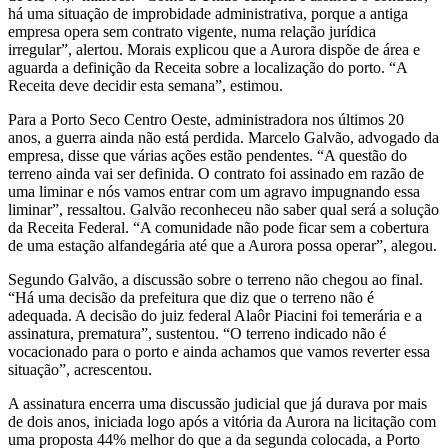
há uma situação de improbidade administrativa, porque a antiga
empresa opera sem contrato vigente, numa relação jurídica
irregular”, alertou. Morais explicou que a Aurora dispõe de área e
aguarda a definição da Receita sobre a localização do porto. “A
Receita deve decidir esta semana”, estimou.
Para a Porto Seco Centro Oeste, administradora nos últimos 20
anos, a guerra ainda não está perdida. Marcelo Galvão, advogado da
empresa, disse que várias ações estão pendentes. “A questão do
terreno ainda vai ser definida. O contrato foi assinado em razão de
uma liminar e nós vamos entrar com um agravo impugnando essa
liminar”, ressaltou. Galvão reconheceu não saber qual será a solução
da Receita Federal. “A comunidade não pode ficar sem a cobertura
de uma estação alfandegária até que a Aurora possa operar”, alegou.
Segundo Galvão, a discussão sobre o terreno não chegou ao final.
“Há uma decisão da prefeitura que diz que o terreno não é
adequada. A decisão do juiz federal Alaôr Piacini foi temerária e a
assinatura, prematura”, sustentou. “O terreno indicado não é
vocacionado para o porto e ainda achamos que vamos reverter essa
situação”, acrescentou.
A assinatura encerra uma discussão judicial que já durava por mais
de dois anos, iniciada logo após a vitória da Aurora na licitação com
uma proposta 44% melhor do que a da segunda colocada, a Porto