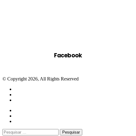
Facebook
© Copyright 2026, All Rights Reserved
Facebook
Twitter
WhatsApp
Telegram
Close
Pesquisar