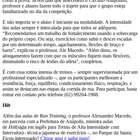
como a prova. Já nos dias que antecedem o Circuito Anapolino,
professor e alunos fazem todo o trajeto para que o grupo esteja
familiarizado no dia da competição.
E não importa se o aluno é iniciante na modalidade. A intensidade
das aulas sempre é intercalada para que todos se adéquem.
“Recomendamos um trabalho de fortalecimento usando a sobrecarga
do próprio corpo. Ou seja, exercícios como subir e descer escadas
por um determinado tempo, agachamentos, flexões de braço e
barra”, explicou o professor, Ale Macedo. “Além disso, os
alongamentos fazem com que os músculos fiquem mais flexíveis,
diminuindo o risco de lesões do atleta”, completou.
É com essa rotina intensa de treinos – sempre supervisionada por um
profissional especializado –, que os participantes melhoram a
resistência, força, equilíbrio, condicionamento físico, respiração, e
assim se destacam nas etapas da corrida de rua. Para participar, basta
entrar em contato pelo telefone (62) 99204-1988.
Hiit
Além das aulas de
Run Training
, o professor Alessandro Macedo,
em parceria com a Prefeitura de Anápolis, ministra aulas
de
Hiit
(sigla em inglês para Treino de Alta Intensidade com
Intervalos)– técnica japonesa de exercícios –, no Parque da Jaiara.
Ficou interessado?
Clique aqui e saiba mais!