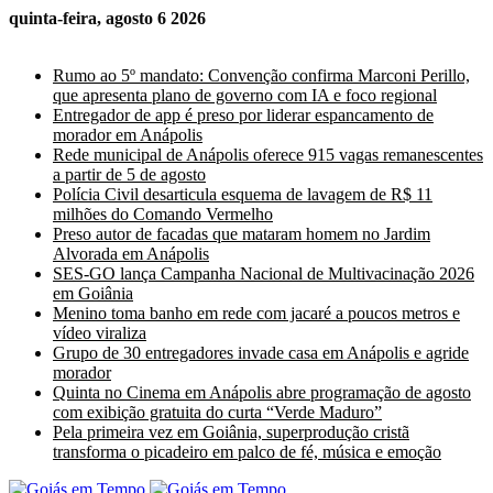
quinta-feira, agosto 6 2026
Últimas Notícias
Rumo ao 5º mandato: Convenção confirma Marconi Perillo,
que apresenta plano de governo com IA e foco regional
Entregador de app é preso por liderar espancamento de
morador em Anápolis
Rede municipal de Anápolis oferece 915 vagas remanescentes
a partir de 5 de agosto
Polícia Civil desarticula esquema de lavagem de R$ 11
milhões do Comando Vermelho
Preso autor de facadas que mataram homem no Jardim
Alvorada em Anápolis
SES-GO lança Campanha Nacional de Multivacinação 2026
em Goiânia
Menino toma banho em rede com jacaré a poucos metros e
vídeo viraliza
Grupo de 30 entregadores invade casa em Anápolis e agride
morador
Quinta no Cinema em Anápolis abre programação de agosto
com exibição gratuita do curta “Verde Maduro”
Pela primeira vez em Goiânia, superprodução cristã
transforma o picadeiro em palco de fé, música e emoção