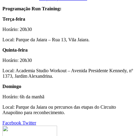
Programação Run Training:
Terça-feira
Horário: 20h30
Local: Parque da Jaiara – Rua 13, Vila Jaiara.
Quinta-feira
Horário: 20h30
Local: Academia Studio Workout – Avenida Presidente Kennedy, nº
1373, Jardim Alexandrina.
Domingo
Horário: 6h da manhã
Local: Parque da Jaiara ou percursos das etapas do Circuito
Anapolino para reconhecimento.
Google+
LinkedIn
StumbleUpon
Tumblr
Pinterest
Reddit
VKontakte
Share
Print
Facebook
Twitter
via
Email