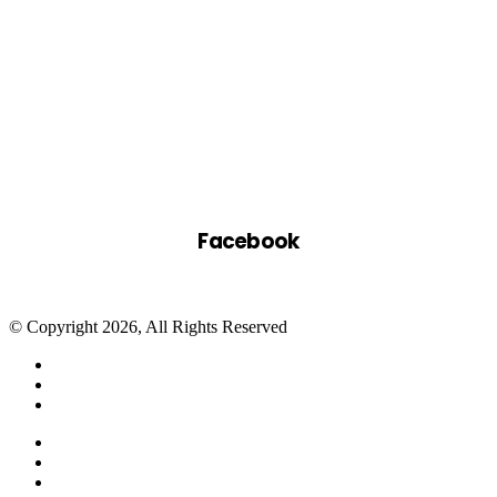
Facebook
© Copyright 2026, All Rights Reserved
Facebook
Twitter
WhatsApp
Telegram
Close