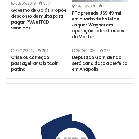
03/05/2019
377
18/06/2026
0
Governo de Goiás propõe
PF apreende US$ 49 mil
desconto de multa para
em quarto de hotel de
pagar IPVA e ITCD
Jaques Wagner em
vencidos
operação sobre fraudes
do Master
27/12/2017
294
25/06/2020
277
Crise ou correção
Deputado Gomide não
passageira? O bitcoin
será candidato a prefeito
patina
em Anápolis