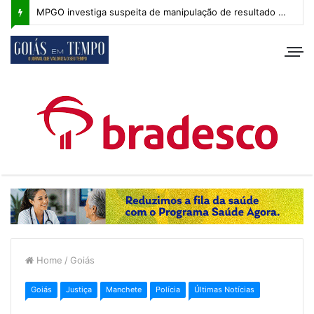
MPGO investiga suspeita de manipulação de resultado na Copa Goiás Sub-20
Home
/
Goiás
Goiás
Justiça
Manchete
Polícia
Últimas Notícias