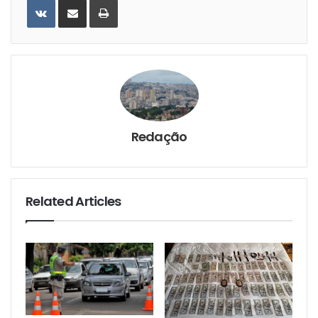
VKontakte
Share
Print
via
Email
Redação
Related Articles