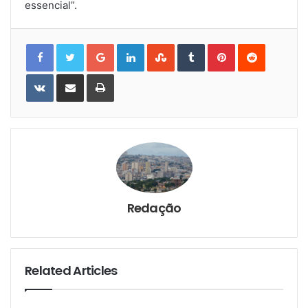
essencial”.
Google+
LinkedIn
StumbleUpon
Tumblr
Pinterest
Reddit
VKontakte
Share
Print
via
Email
Redação
Related Articles