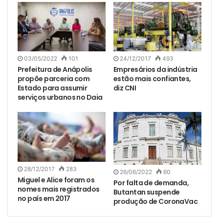
03/05/2022
101
24/12/2017
493
Prefeitura de Anápolis
Empresários da indústria
propõe parceria com
estão mais confiantes,
Estado para assumir
diz CNI
serviços urbanos no Daia
28/12/2017
283
26/06/2022
60
Miguel e Alice foram os
Por falta de demanda,
nomes mais registrados
Butantan suspende
no país em 2017
produção de CoronaVac