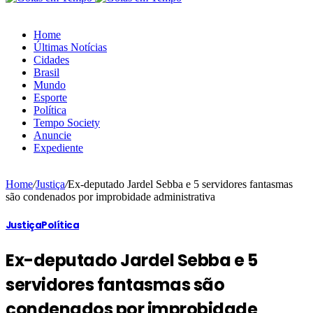
Home
Últimas Notícias
Cidades
Brasil
Mundo
Esporte
Política
Tempo Society
Anuncie
Expediente
Home
/
Justiça
/
Ex-deputado Jardel Sebba e 5 servidores fantasmas
são condenados por improbidade administrativa
Justiça
Política
Ex-deputado Jardel Sebba e 5
servidores fantasmas são
condenados por improbidade