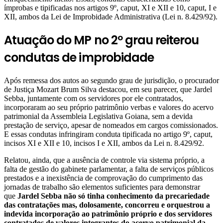
ímprobas e tipificadas nos artigos 9º, caput, XI e XII e 10, caput, I e
XII, ambos da Lei de Improbidade Administrativa (Lei n. 8.429/92).
Atuação do MP no 2º grau reiterou
condutas de improbidade
Após remessa dos autos ao segundo grau de jurisdição, o procurador
de Justiça Mozart Brum Silva destacou, em seu parecer, que Jardel
Sebba, juntamente com os servidores por ele contratados,
incorporaram ao seu próprio patrimônio verbas e valores do acervo
patrimonial da Assembleia Legislativa Goiana, sem a devida
prestação de serviço, apesar de nomeados em cargos comissionados.
E essas condutas infringiram conduta tipificada no artigo 9º, caput,
incisos XI e XII e 10, incisos I e XII, ambos da Lei n. 8.429/92.
Relatou, ainda, que a ausência de controle via sistema próprio, a
falta de gestão do gabinete parlamentar, a falta de serviços públicos
prestados e a inexistência de comprovação do cumprimento das
jornadas de trabalho são elementos suficientes para demonstrar
que
Jardel Sebba não só tinha conhecimento da precariedade
das contratações mas, dolosamente, concorreu e orquestrou a
indevida incorporação ao patrimônio próprio e dos servidores
contratados de valores integrantes do acervo patrimonial da