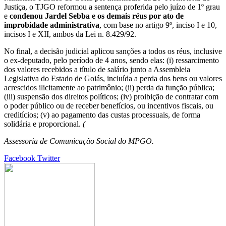
Justiça, o TJGO reformou a sentença proferida pelo juízo de 1º grau
e
condenou Jardel Sebba e os demais réus por ato de
improbidade administrativa
, com base no artigo 9º, inciso I e 10,
incisos I e XII, ambos da Lei n. 8.429/92.
No final, a decisão judicial aplicou sanções a todos os réus, inclusive
o ex-deputado, pelo período de 4 anos, sendo elas: (i) ressarcimento
dos valores recebidos a título de salário junto a Assembleia
Legislativa do Estado de Goiás, incluída a perda dos bens ou valores
acrescidos ilicitamente ao patrimônio; (ii) perda da função pública;
(iii) suspensão dos direitos políticos; (iv) proibição de contratar com
o poder público ou de receber benefícios, ou incentivos fiscais, ou
creditícios; (v) ao pagamento das custas processuais, de forma
solidária e proporcional.
(
Assessoria de Comunicação Social do MPGO.
Google+
LinkedIn
StumbleUpon
Tumblr
Pinterest
Reddit
VKontakte
Share
Print
Facebook
Twitter
via
Email