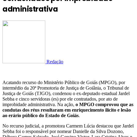
administrativa
Redação
Acatando recurso do Ministério Público de Goiás (MPGO), por
intermédio da 20ª Promotoria de Justiça de Goiânia, o Tribunal de
Justiça de Goiás (TJGO), condenou o ex-deputado estadual Jardel
Sebba e cinco servidoras (es) por ele contratados, por ato de
improbidade administrativa. Na ação,
o MPGO comprovou que as
condutas dos réus resultaram em enriquecimento ilícito e lesão
ao erário público do Estado de Goiás
.
No recurso judicial, a promotora Carmem Lúcia destacou que Jardel
Sebba foi o responsável por nomear Danielle da Silva Dozono,
Débora Gomes Salgado, José Gercino Victor, Lara Cristina Alves e