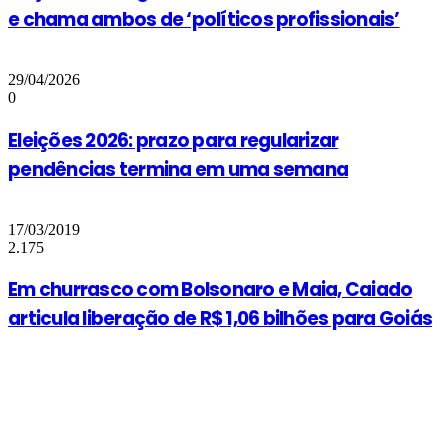
e chama ambos de ‘políticos profissionais’
29/04/2026
0
Eleições 2026: prazo para regularizar
pendências termina em uma semana
17/03/2019
2.175
Em churrasco com Bolsonaro e Maia, Caiado
articula liberação de R$ 1,06 bilhões para Goiás