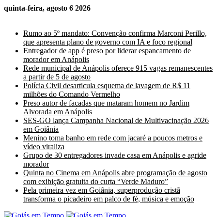
quinta-feira, agosto 6 2026
Últimas Notícias
Rumo ao 5º mandato: Convenção confirma Marconi Perillo,
que apresenta plano de governo com IA e foco regional
Entregador de app é preso por liderar espancamento de
morador em Anápolis
Rede municipal de Anápolis oferece 915 vagas remanescentes
a partir de 5 de agosto
Polícia Civil desarticula esquema de lavagem de R$ 11
milhões do Comando Vermelho
Preso autor de facadas que mataram homem no Jardim
Alvorada em Anápolis
SES-GO lança Campanha Nacional de Multivacinação 2026
em Goiânia
Menino toma banho em rede com jacaré a poucos metros e
vídeo viraliza
Grupo de 30 entregadores invade casa em Anápolis e agride
morador
Quinta no Cinema em Anápolis abre programação de agosto
com exibição gratuita do curta “Verde Maduro”
Pela primeira vez em Goiânia, superprodução cristã
transforma o picadeiro em palco de fé, música e emoção