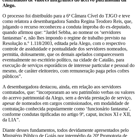
Alego.
O processo foi distribuído para a 6ª Câmara Cível do TJGO e teve
como relatora a desembargadora Sandra Regina Teodoro Reis, que,
julgando o recurso reconheceu a conduta ímproba do ex-deputado,
quando afirmou que: “Jardel Sebba, ao nomear os ‘servidores
fantasmas’ e, não lhes impondo o regime de trabalho previsto na
Resolução n.º 1.118/2003, editada pela Alego, com o respectivo
controle de assiduidade e pontualidade dos servidores nomeados,
permitia, dolosamente, que os demais apelados comparecessem
eventualmente no escritório político, na cidade de Catalão, para
execução de serviços esporádicos de interesse particular e pessoal do
mesmo, de caráter eleitoreiro, com remuneração paga pelos cofres
públicos”.
A desembargadora destacou, ainda, em relação aos servidores
contratados, que: “incorporaram ao seu patrimônio verbas ou valores
do acervo patrimonial da Alego, sem a devida prestação de serviço,
apesar de nomeados em cargos comissionados, em modalidade de
contratação conhecida popularmente como ‘funcionário fantasma’,
conforme condutas tipificadas no artigo 9º, caput, incisos XI e XII,
da LIA”.
Diante desses fundamentos, todos devidamente apresentados pelo
Ministério Público de Goiás por intermédio da 20ª Promotoria de