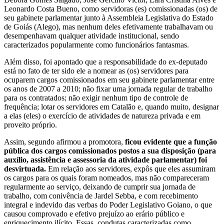
Leonardo Costa Bueno, como servidoras (es) comissionadas (os) de
seu gabinete parlamentar junto à Assembleia Legislativa do Estado
de Goiás (Alego), mas nenhum deles efetivamente trabalhavam ou
desempenhavam qualquer atividade institucional, sendo
caracterizados popularmente como funcionários fantasmas.
Além disso, foi apontado que a responsabilidade do ex-deputado
está no fato de ter sido ele a nomear as (os) servidores para
ocuparem cargos comissionados em seu gabinete parlamentar entre
os anos de 2007 a 2010; não fixar uma jornada regular de trabalho
para os contratados; não exigir nenhum tipo de controle de
frequência; lotar os servidores em Catalão e, quando muito, designar
a elas (eles) o exercício de atividades de natureza privada e em
proveito próprio.
Assim, segundo afirmou a promotora,
ficou evidente que a função
pública dos cargos comissionados postos a sua disposição (para
auxílio, assistência e assessoria da atividade parlamentar) foi
desvirtuada.
Em relação aos servidores, expôs que eles assumiram
os cargos para os quais foram nomeados, mas não compareceram
regularmente ao serviço, deixando de cumprir sua jornada de
trabalho, com conivência de Jardel Sebba, e com recebimento
integral e indevido das verbas do Poder Legislativo Goiano, o que
causou comprovado e efetivo prejuízo ao erário público e
enriquecimento ilícito. Essas, condutas caracterizadas como