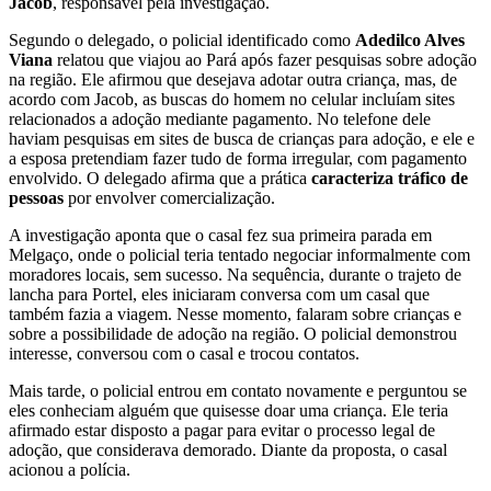
Jacob
, responsável pela investigação.
Segundo o delegado, o policial identificado como
Adedilco Alves
Viana
relatou que viajou ao Pará após fazer pesquisas sobre adoção
na região. Ele afirmou que desejava adotar outra criança, mas, de
acordo com Jacob, as buscas do homem no celular incluíam sites
relacionados a adoção mediante pagamento. No telefone dele
haviam pesquisas em sites de busca de crianças para adoção, e ele e
a esposa pretendiam fazer tudo de forma irregular, com pagamento
envolvido. O delegado afirma que a prática
caracteriza tráfico de
pessoas
por envolver comercialização.
A investigação aponta que o casal fez sua primeira parada em
Melgaço, onde o policial teria tentado negociar informalmente com
moradores locais, sem sucesso. Na sequência, durante o trajeto de
lancha para Portel, eles iniciaram conversa com um casal que
também fazia a viagem. Nesse momento, falaram sobre crianças e
sobre a possibilidade de adoção na região. O policial demonstrou
interesse, conversou com o casal e trocou contatos.
Mais tarde, o policial entrou em contato novamente e perguntou se
eles conheciam alguém que quisesse doar uma criança. Ele teria
afirmado estar disposto a pagar para evitar o processo legal de
adoção, que considerava demorado. Diante da proposta, o casal
acionou a polícia.