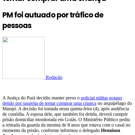
PM foi autuado por tráfico de
pessoas
Redação
A Justiça do Pará decidiu manter preso o
policial militar goiano
detido por suspeita de tentar comprar uma criança
no arquipélago do
Marajó. A decisão foi tomada nesta quinta-feira (4), após audiência
de custódia. A esposa dele, que também foi detida, deverá cumprir
prisão domiciliar monitorada em Goiás. O Ministério Público pediu
a retirada da guarda da menina de 8 anos que estava com o casal no
momento da prisão, conforme informou o delegado
Hennison