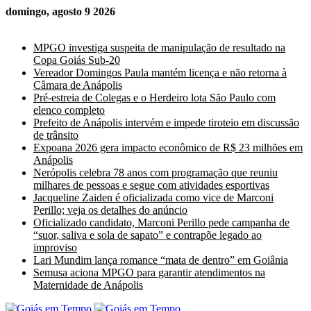
domingo, agosto 9 2026
Últimas Notícias
MPGO investiga suspeita de manipulação de resultado na
Copa Goiás Sub-20
Vereador Domingos Paula mantém licença e não retorna à
Câmara de Anápolis
Pré-estreia de Colegas e o Herdeiro lota São Paulo com
elenco completo
Prefeito de Anápolis intervém e impede tiroteio em discussão
de trânsito
Expoana 2026 gera impacto econômico de R$ 23 milhões em
Anápolis
Nerópolis celebra 78 anos com programação que reuniu
milhares de pessoas e segue com atividades esportivas
Jacqueline Zaiden é oficializada como vice de Marconi
Perillo; veja os detalhes do anúncio
Oficializado candidato, Marconi Perillo pede campanha de
“suor, saliva e sola de sapato” e contrapõe legado ao
improviso
Lari Mundim lança romance “mata de dentro” em Goiânia
Semusa aciona MPGO para garantir atendimentos na
Maternidade de Anápolis