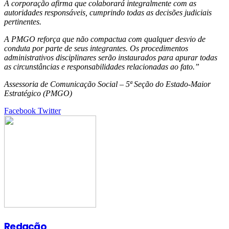
A corporação afirma que colaborará integralmente com as
autoridades responsáveis, cumprindo todas as decisões judiciais
pertinentes.
A PMGO reforça que não compactua com qualquer desvio de
conduta por parte de seus integrantes. Os procedimentos
administrativos disciplinares serão instaurados para apurar todas
as circunstâncias e responsabilidades relacionadas ao fato.”
Assessoria de Comunicação Social – 5ª Seção do Estado-Maior
Estratégico (PMGO)
Google+
LinkedIn
StumbleUpon
Tumblr
Pinterest
Reddit
VKontakte
Share
Print
Facebook
Twitter
via
Email
Redação